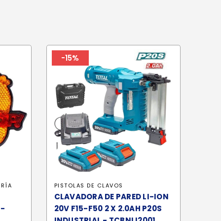
-15%
RÍA
PISTOLAS DE CLAVOS
CLAVADORA DE PARED LI-ION
 -
20V F15-F50 2 X 2.0AH P20S
INDUSTRIAL - TCBNLI2001