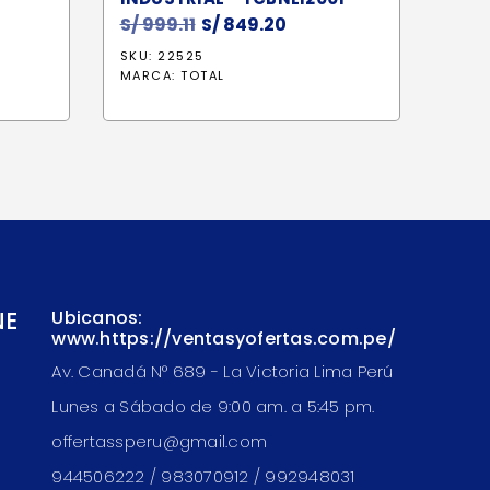
S/
999.11
El
S/
849.20
El
precio
precio
SKU: 22525
original
actual
MARCA:
TOTAL
era:
es:
S/ 999.11.
S/ 849.20.
NE
Ubicanos:
www.https://ventasyofertas.com.pe/
Av. Canadá N° 689 - La Victoria Lima Perú
Lunes a Sábado de 9:00 am. a 5:45 pm.
offertassperu@gmail.com
944506222 / 983070912 / 992948031