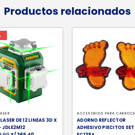
Productos relacionados
%
LASER
ACCESORIOS PARA CARROCE
 LASER DE 12 LINEAS 3D X
ADORNO REFLECTOR
- JDLE2M12
ADHESIVO PIECITOS SET
.90
El
S/
365.40
El
FC135A