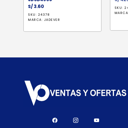
S/
3.60
SKU: 2
MARCA
SKU: 24378
MARCA:
JADEVER