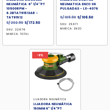
NEUMÁTICA 6" 1/4''PT
NEUMATICA ENZO 06
10500RPM -
PULGADAS - LX-4076
6.2BTAT91512AR -
El
El
S/
109.90
S/
106.60
TAT91512
precio
precio
El
El
S/
202.90
S/
172.50
SKU: 25971
original
actual
precio
precio
MARCA:
ENZO
SKU: 22676
era:
es:
original
actual
MARCA:
TOTAL
S/ 109.90.
S/ 106.60
era:
es:
S/ 202.90.
S/ 172.50.
-8%
LIJADORA NEUMÁTICA
LIJADORA NEUMÁTICA
150MM 6" 1/4"PT