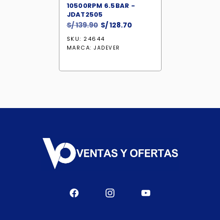
10500RPM 6.5BAR -
JDAT2505
El
El
S/
139.90
S/
128.70
precio
precio
SKU: 24644
original
actual
MARCA:
JADEVER
era:
es:
S/ 139.90.
S/ 128.70.