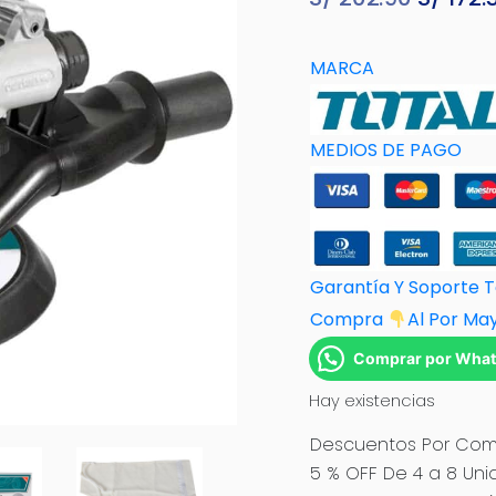
precio
origina
MARCA
era:
S/ 202.
MEDIOS DE PAGO
Garantía Y Soporte 
Compra
Al Por M
a
Comprar por Wha
Hay existencias
Descuentos Por Comp
5 % OFF De 4 a 8 Uni