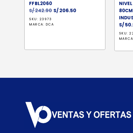
FFBL2060
NIVEL
S/
242.90
El
S/
206.50
El
80CM 
precio
precio
INDUS
SKU: 23973
original
actual
S/
50.
MARCA:
DCA
era:
es:
SKU: 2
S/ 242.90.
S/ 206.50.
MARCA