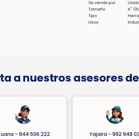
Se vende por
Unid
Tamaño
6'' (
Tipo
Herr
Usos
Indus
ta a nuestros asesores de
Juana - 944 506 222
Yajaira - 992 948 03