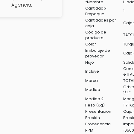
*Nombre
Lijad
Agencia.
Cantidad x
1
Empaque
Cantidades por
Cajas
caja
Código de
TAT91
producto
Color
Turq
Embalaje de
Caja 
provedor
Flujo
Salid
Con c
Incluye
e ITAL
Marca
TOTA
Orbit
Medida
1/4''
Medida 2
Mangu
Peso (Kg)
1.71 K
Presentación
Caja 
Presión
Presi
Procedencia
Impo
RPM
10500