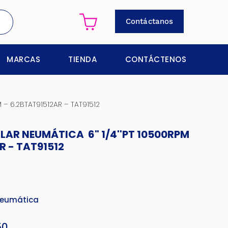
Contáctanos
MARCAS
TIENDA
CONTÁCTENOS
– 6.2BTAT91512AR – TAT91512
LAR NEUMÁTICA 6" 1/4''PT 10500RPM
R - TAT91512
Neumática
50
El