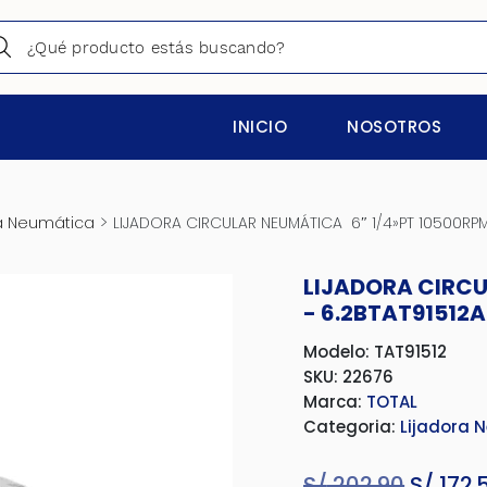
INICIO
NOSOTROS
>
ra Neumática
LIJADORA CIRCULAR NEUMÁTICA 6″ 1/4»PT 10500RPM 
LIJADORA CIRCU
- 6.2BTAT91512A
Modelo: TAT91512
SKU: 22676
Marca:
TOTAL
Categoria:
Lijadora 
S/
202.90
El
S/
172.