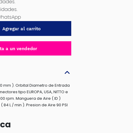
idades.
nidades.
WhatsApp
Agregar al carrito
ta a un vendedor
 150 mm ). Orbital Diametro de Entrada
 conectores tipo EUROPA, USA, NITTO e
500 rpm. Manguera de Aire ( ID )
 ( 84 L / min ). Presion de Aire 90 PSI
ica