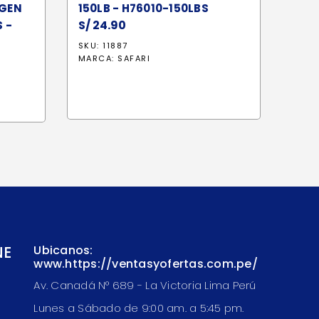
 GEN
150LB - H76010-150LBS
S/
24.90
 -
SKU: 11887
MARCA:
SAFARI
NE
Ubicanos:
www.https://ventasyofertas.com.pe/
Av. Canadá N° 689 - La Victoria Lima Perú
Lunes a Sábado de 9:00 am. a 5:45 pm.