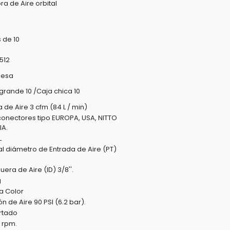
ora de Aire orbital
 de 10
512
uesa
grande 10 /Caja chica 10
a de Aire 3 cfm (84 L / min)
onectores tipo EUROPA, USA, NITTO
IA.
L
al diámetro de Entrada de Aire (PT)
era de Aire (ID) 3/8''.
g
a Color
ón de Aire 90 PSI (6.2 bar).
rtado
 rpm.