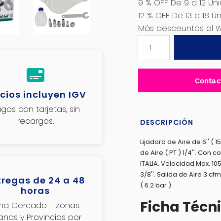
9 % OFF De 9 a 12 Un
12 % OFF De 13 a 18 U
Más desceuntos al 
LIJADORA
CIRCULAR
NEUMÁTICA
6"
Contac
1/4''PT
cios incluyen IGV
10500RPM
gos con tarjetas, sin
-
recargos.
6.2BTAT91512AR
DESCRIPCIÓN
-
Lijadora de Aire de 6'' (
TAT91512
de Aire ( PT ) 1/4''. Con
cantidad
ITALIA. Velocidad Max. 10
3/8''. Salida de Aire 3 cfm
tregas de 24 a 48
( 6.2 bar ).
horas
Ficha Técn
ima Cercado - Zonas
janas y Provincias por