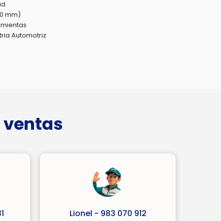
ad
150 mm)
amientas
tria Automotriz
 ventas
1
Lionel - 983 070 912