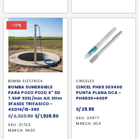
-17%
BOMBA ELÉCTRICA
CINCELES
BOMBA SUMERGIBLE
CINCEL PH65 30X400
PARA POZO POZO 4" SD
PUNTA PLANA DCA -
7.5HP 333L/min Alt.101m
PH6530×400P
3FASES TRIFASICO -
S/
29.99
4SD14/15-380
El
El
S/
2,323.90
S/
1,928.80
SKU: 23877
precio
precio
MARCA:
DCA
SKU: 21723
original
actual
MARCA:
ENZO
era:
es: