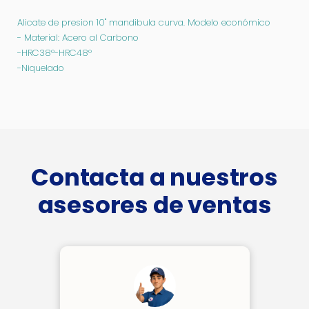
SELECT
Alicate de presion 10'' mandibula curva. Modelo económico
-
- Material: Acero al Carbono
THT191003
-HRC38°-HRC48°
cantidad
-Niquelado
Contacta a nuestros
asesores de ventas