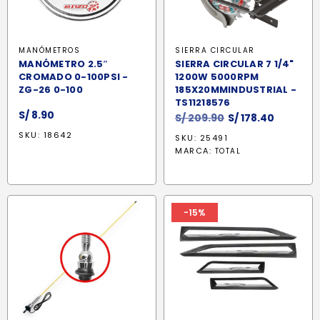
MANÓMETROS
SIERRA CIRCULAR
MANÓMETRO 2.5″
SIERRA CIRCULAR 7 1/4"
CROMADO 0-100PSI -
1200W 5000RPM
ZG-26 0-100
185X20MMINDUSTRIAL -
TS11218576
S/
8.90
El
El
S/
209.90
S/
178.40
precio
precio
SKU: 18642
SKU: 25491
original
actual
MARCA:
TOTAL
era:
es:
S/ 209.90.
S/ 178.40
-15%