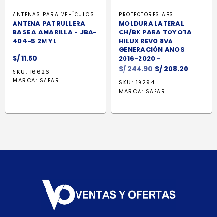
ANTENAS PARA VEHÍCULOS
PROTECTORES ABS
ANTENA PATRULLERA
MOLDURA LATERAL
BASE A AMARILLA - JBA-
CH/BK PARA TOYOTA
404-5 2M YL
HILUX REVO 8VA
GENERACIÓN AÑOS
S/
11.50
2016-2020 -
El
El
S/
244.90
S/
208.20
SKU: 16626
precio
precio
MARCA:
SAFARI
SKU: 19294
original
actual
MARCA:
SAFARI
era:
es:
S/ 244.90.
S/ 208.2