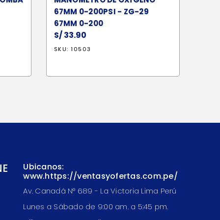
67MM 0-200PSI - ZG-29
67MM 0-200
S/
33.90
SKU: 10503
NE
Ubicanos:
www.https://ventasyofertas.com.pe/
Av. Canadá N° 689 - La Victoria Lima Perú
Lunes a Sábado de 9:00 am. a 5:45 pm.