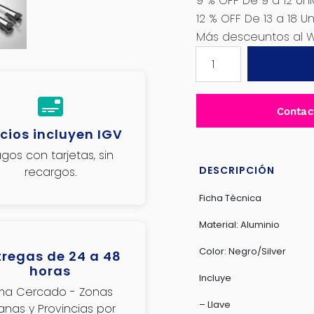
9 % OFF De 9 a 12 Un
12 % OFF De 13 a 18 U
Más desceuntos al 
BARRAS
TRANSVERSALES
ALUMINIO
130CM
Contac
CON
cios incluyen IGV
CORREA
Y
gos con tarjetas, sin
LLAVE
DESCRIPCIÓN
recargos.
-
Ficha Técnica
SK-
0754C
Material: Aluminio
AL
Color: Negro/Silver
tregas de 24 a 48
cantidad
horas
Incluye
ima Cercado - Zonas
– Llave
janas y Provincias por