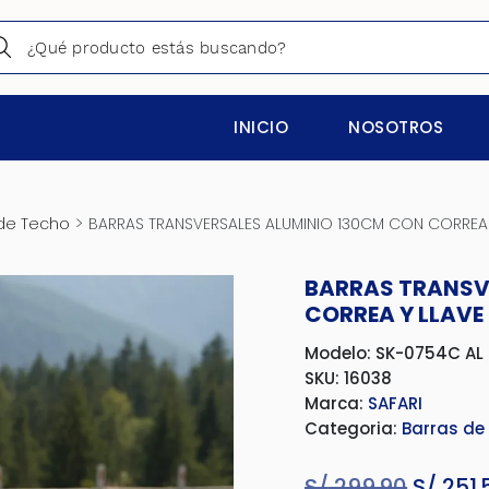
INICIO
NOSOTROS
>
de Techo
BARRAS TRANSVERSALES ALUMINIO 130CM CON CORREA 
BARRAS TRANSV
CORREA Y LLAVE
Modelo: SK-0754C AL
SKU: 16038
Marca:
SAFARI
Categoria:
Barras de
S/
299.90
El
S/
251.