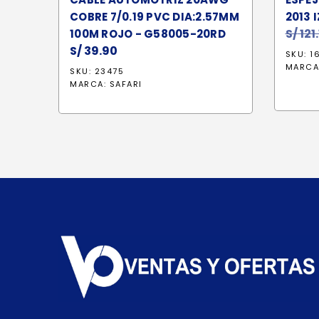
COBRE 7/0.19 PVC DIA:2.57MM
2013 
S/
121
100M ROJO - G58005-20RD
S/
39.90
SKU: 1
MARCA
SKU: 23475
MARCA:
SAFARI