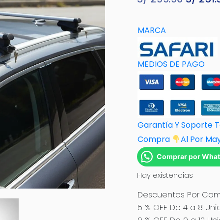
precio
origina
MARCA
era:
S/ 299.
MEDIOS DE PAGO
Garantía Y Soporte 
Compra
Al Por M
a
Comprar por Wha
Hay existencias
Descuentos Por Comp
5 % OFF De 4 a 8 Uni