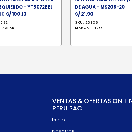
IZQUIERDO - YT8072BEL
DE AGUA - MS208-20
.10
El
S/
100.10
El
S/
21.90
precio
precio
6832
SKU: 23908
original
actual
:
SAFARI
MARCA:
ENZO
era:
es:
S/ 121.10.
S/ 100.10.
VENTAS & OFERTAS ON LI
PERU SAC.
Inicio
Nosotros