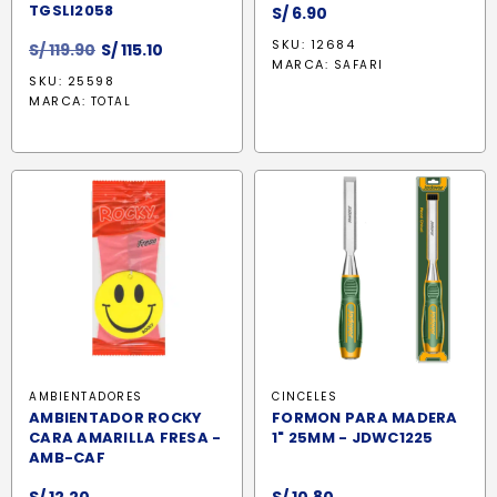
TGSLI2058
S/
6.90
SKU: 12684
El
El
S/
119.90
S/
115.10
MARCA:
SAFARI
precio
precio
SKU: 25598
original
actual
MARCA:
TOTAL
era:
es:
S/ 119.90.
S/ 115.10.
AMBIENTADORES
CINCELES
AMBIENTADOR ROCKY
FORMON PARA MADERA
CARA AMARILLA FRESA -
1" 25MM - JDWC1225
AMB-CAF