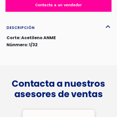
ACETILENO
Contacta a un vendedor
ANME
TIPO
AGA-
1
DESCRIPCIÓN
-
Corte: Acetileno ANME
ZAC-
Núnmero: 1/32
30
1/32
cantidad
Contacta a nuestros
asesores de ventas