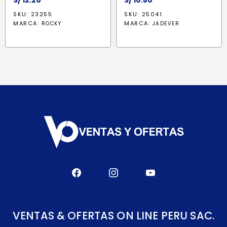
S/
12.20
S/
10.80
SKU: 23255
SKU: 25041
MARCA:
MARCA:
ROCKY
JADEVER
VENTAS & OFERTAS ON LINE PERU SAC.