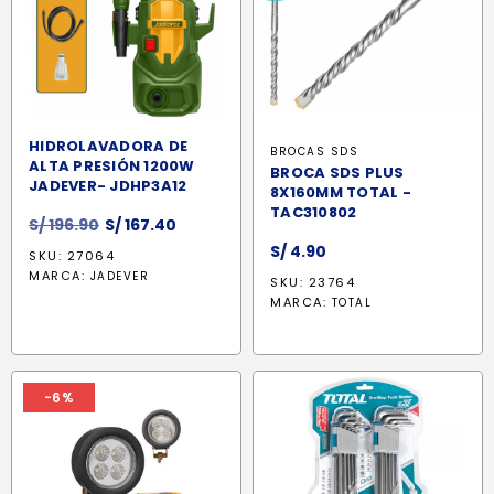
HIDROLAVADORA DE
BROCAS SDS
ALTA PRESIÓN 1200W
BROCA SDS PLUS
JADEVER- JDHP3A12
8X160MM TOTAL -
TAC310802
El
El
S/
196.90
S/
167.40
precio
precio
S/
4.90
SKU: 27064
original
actual
MARCA:
JADEVER
SKU: 23764
era:
es:
MARCA:
TOTAL
S/ 196.90.
S/ 167.40.
-6%