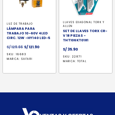
LLAVES EXAGONAL TORK Y
LUZ DE TRABAJO
ALLEN
LÁMPARA PARA
SET DE LLAVES TORX CR-
TRABAJO 10-60V 4LED
V 18 PIEZAS -
CIRC. 12W -HY140 LED-5
THT106KT0181
El
El
S/
129.66
S/
121.90
S/
35.90
precio
precio
SKU: 16683
SKU: 22871
original
actual
MARCA:
SAFARI
MARCA:
TOTAL
era:
es:
S/ 129.66.
S/ 121.90.