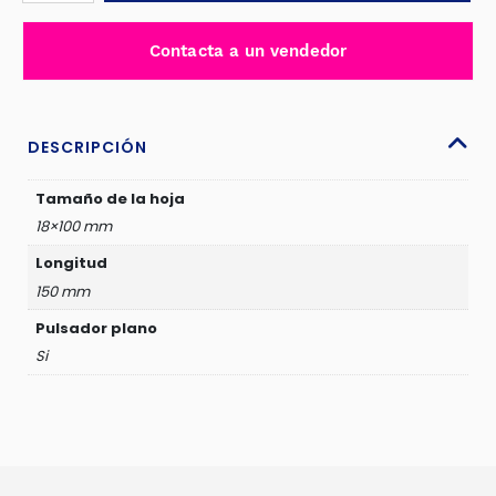
DESGLOSABLE
18X100MM
Contacta a un vendedor
150MM
-
JDSK2918
cantidad
DESCRIPCIÓN
Tamaño de la hoja
18×100 mm
Longitud
150 mm
Pulsador plano
Si