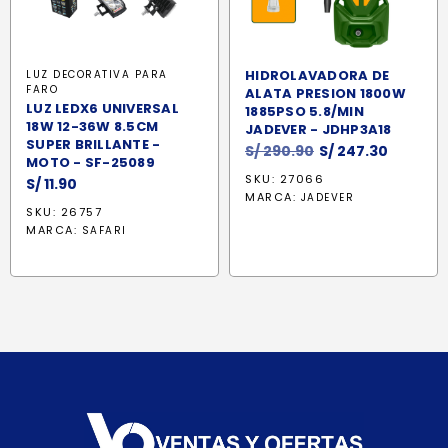
HIDROLAVADORA DE
LUZ DECORATIVA PARA
FARO
ALATA PRESION 1800W
LUZ LEDX6 UNIVERSAL
1885PSO 5.8/MIN
18W 12-36W 8.5CM
JADEVER - JDHP3A18
SUPER BRILLANTE -
El
El
S/
290.90
S/
247.30
MOTO - SF-25089
precio
precio
SKU: 27066
S/
11.90
original
actual
MARCA:
JADEVER
era:
es:
SKU: 26757
MARCA:
SAFARI
S/ 290.90.
S/ 247.3