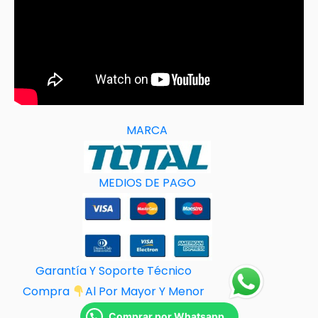
MARCA
MEDIOS DE PAGO
Garantía Y Soporte Técnico
Compra
Al Por M
ayor Y Menor
Comprar por Whatsapp