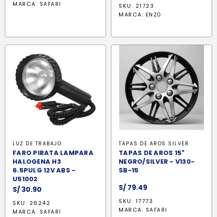
original
actual
precio
prec
MARCA:
SAFARI
SKU: 21723
era:
es:
original
actu
MARCA:
ENZO
S/ 515.90.
S/ 422.50.
era:
es:
S/ 2,323.90.
S/ 1,
LUZ DE TRABAJO
TAPAS DE AROS SILVER
FARO PIRATA LAMPARA
TAPAS DE AROS 15"
HALOGENA H3
NEGRO/SILVER - V130-
6.5PULG 12V ABS -
SB-15
U51002
S/
79.49
S/
30.90
SKU: 17773
SKU: 26242
MARCA:
SAFARI
MARCA:
SAFARI