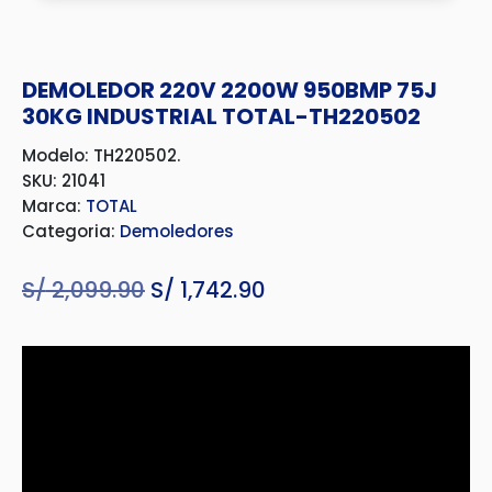
DEMOLEDOR 220V 2200W 950BMP 75J
30KG INDUSTRIAL TOTAL-TH220502
Modelo: TH220502.
SKU: 21041
Marca:
TOTAL
Categoria:
Demoledores
S/
2,099.90
El
S/
1,742.90
El
precio
precio
original
actual
era:
es:
S/ 2,099.90.
S/ 1,742.90.