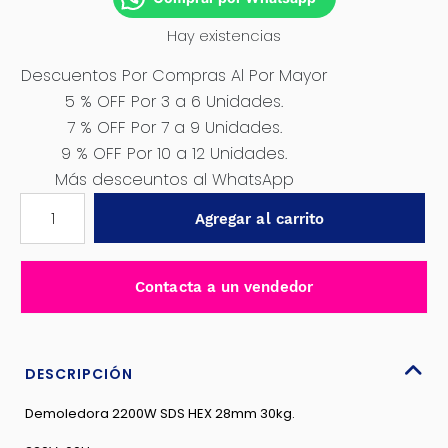
Hay existencias
Descuentos Por Compras Al Por Mayor
5 % OFF Por 3 a 6 Unidades.
7 % OFF Por 7 a 9 Unidades.
9 % OFF Por 10 a 12 Unidades.
Más desceuntos al WhatsApp
DEMOLEDOR
Agregar al carrito
220V
2200W
950BMP
Contacta a un vendedor
75J
30KG
INDUSTRIAL
TOTAL-
DESCRIPCIÓN
TH220502
Demoledora 2200W SDS HEX 28mm 30kg.
cantidad