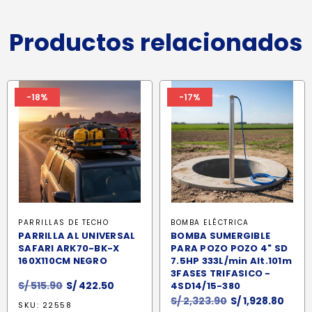
Productos relacionados
-18%
-17%
PARRILLAS DE TECHO
BOMBA ELÉCTRICA
PARRILLA AL UNIVERSAL
BOMBA SUMERGIBLE
SAFARI ARK70-BK-X
PARA POZO POZO 4" SD
160X110CM NEGRO
7.5HP 333L/min Alt.101m
3FASES TRIFASICO -
El
El
S/
515.90
S/
422.50
4SD14/15-380
precio
precio
El
El
S/
2,323.90
S/
1,928.80
SKU: 22558