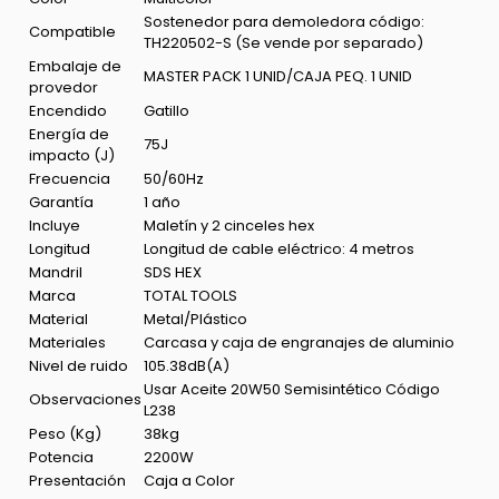
Sostenedor para demoledora código:
Compatible
TH220502-S (Se vende por separado)
Embalaje de
MASTER PACK 1 UNID/CAJA PEQ. 1 UNID
provedor
Encendido
Gatillo
Energía de
75J
impacto (J)
Frecuencia
50/60Hz
Garantía
1 año
Incluye
Maletín y 2 cinceles hex
Longitud
Longitud de cable eléctrico: 4 metros
Mandril
SDS HEX
Marca
TOTAL TOOLS
Material
Metal/Plástico
Materiales
Carcasa y caja de engranajes de aluminio
Nivel de ruido
105.38dB(A)
Usar Aceite 20W50 Semisintético Código
Observaciones
L238
Peso (Kg)
38kg
Potencia
2200W
Presentación
Caja a Color