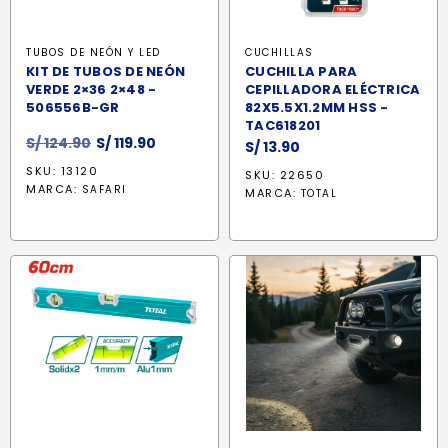
TUBOS DE NEÓN Y LED
CUCHILLAS
KIT DE TUBOS DE NEÓN
CUCHILLA PARA
VERDE 2×36 2×48 -
CEPILLADORA ELÉCTRICA
506556B-GR
82X5.5X1.2MM HSS -
TAC618201
El
El
S/
124.90
S/
119.90
S/
13.90
precio
precio
SKU: 13120
SKU: 22650
original
actual
MARCA:
SAFARI
MARCA:
TOTAL
era:
es:
S/ 124.90.
S/ 119.90.