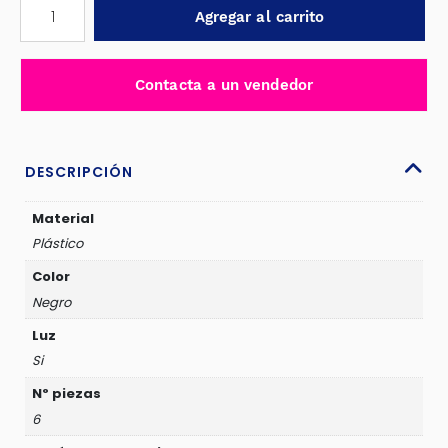
FENDER
Agregar al carrito
CON
LUZ
PARA
Contacta a un vendedor
MITSUBISHI
TRITON
L200
2019
DESCRIPCIÓN
AL
2023
Material
-
Plástico
N35005
Color
cantidad
Negro
Luz
Si
Nº piezas
6