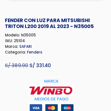
FENDER CON LUZ PARA MITSUBISHI
TRITON L200 2019 AL 2023 - N35005
Modelo: N35005
SKU: 25104
Marca:
SAFARI
Categoria:
Fenders
S/
389.90
El
S/
331.40
El
precio
precio
original
actual
MARCA
era:
es:
S/ 389.90.
S/ 331.40.
MEDIOS D
E
PAGO