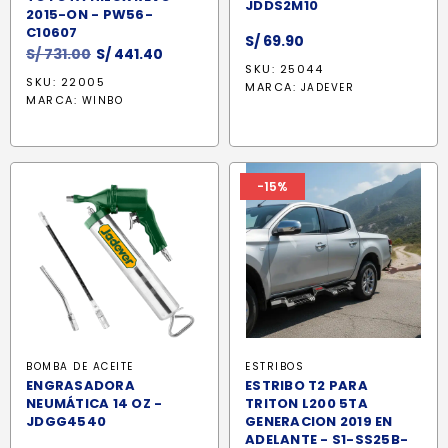
JDDS2M10
2015-ON - PW56-
C10607
S/
69.90
El
El
S/
731.00
S/
441.40
SKU: 25044
precio
precio
SKU: 22005
MARCA:
JADEVER
original
actual
MARCA:
WINBO
era:
es:
S/ 731.00.
S/ 441.40.
-15%
BOMBA DE ACEITE
ESTRIBOS
ENGRASADORA
ESTRIBO T2 PARA
NEUMÁTICA 14 OZ -
TRITON L200 5TA
JDGG4540
GENERACION 2019 EN
ADELANTE - S1-SS25B-