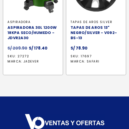
ASPIRADORA
TAPAS DE AROS SILVER
ASPIRADORA 30L 1200W
TAPAS DE AROS 13"
18KPA SECO/HUMEDO -
NEGRO/SILVER - V092-
JDVR2A30
BS-13
El
El
S/
209.90
S/
178.40
S/
78.90
precio
precio
SKU: 27272
SKU: 17697
original
actual
MARCA:
MARCA:
JADEVER
SAFARI
era:
es:
S/ 209.90.
S/ 178.40.