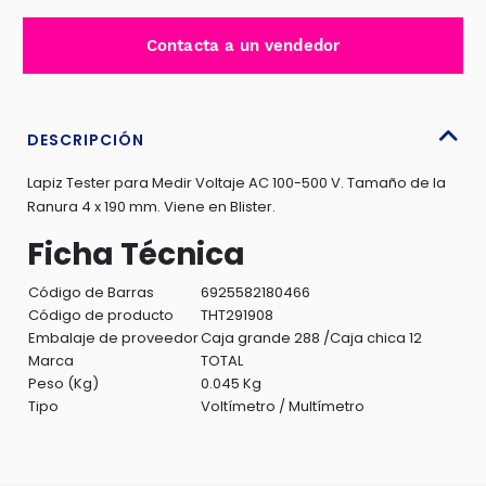
PRUEBA
VOLTAJE
Contacta a un vendedor
AC
100-
500V
4X190MM
DESCRIPCIÓN
-
Lapiz Tester para Medir Voltaje AC 100-500 V. Tamaño de la
THT291908
Ranura 4 x 190 mm. Viene en Blister.
cantidad
Ficha Técnica
Código de Barras
6925582180466
Código de producto
THT291908
Embalaje de proveedor
Caja grande 288 /Caja chica 12
Marca
TOTAL
Peso (Kg)
0.045 Kg
Tipo
Voltímetro / Multímetro