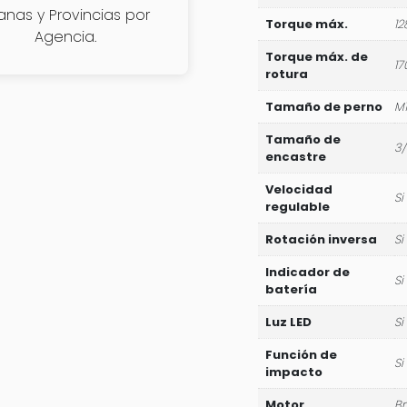
janas y Provincias por
Torque máx.
1
Agencia.
Torque máx. de
1
rotura
Tamaño de perno
M
Tamaño de
3/
encastre
Velocidad
Si
regulable
Rotación inversa
Si
Indicador de
Si
batería
Luz LED
Si
Función de
Si
impacto
Motor
Br