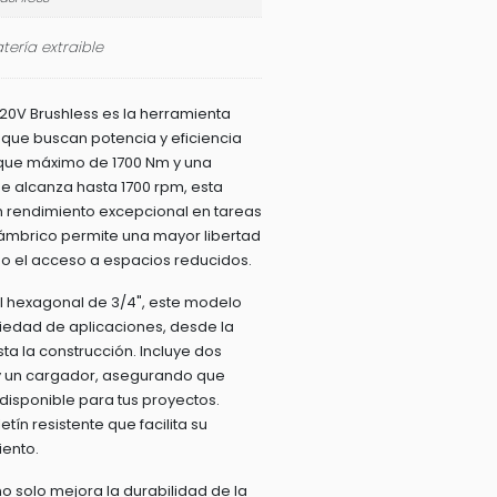
tería extraible
20V Brushless es la herramienta
 que buscan potencia y eficiencia
rque máximo de 1700 Nm y una
e alcanza hasta 1700 rpm, esta
n rendimiento excepcional en tareas
lámbrico permite una mayor libertad
do el acceso a espacios reducidos.
 hexagonal de 3/4", este modelo
iedad de aplicaciones, desde la
a la construcción. Incluye dos
y un cargador, asegurando que
isponible para tus proyectos.
ín resistente que facilita su
ento.
o solo mejora la durabilidad de la