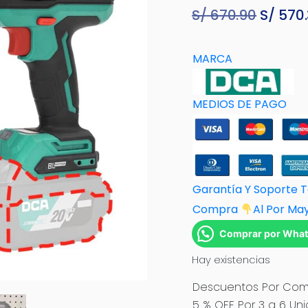
S/
670.90
El
S/
570.
precio
origina
MARCA
era:
S/ 670.
MEDIOS DE PAGO
Garantía Y Soporte 
Compra
Al Por M
a
Comprar por Wha
Hay existencias
Descuentos Por Comp
5 % OFF Por 3 a 6 Un