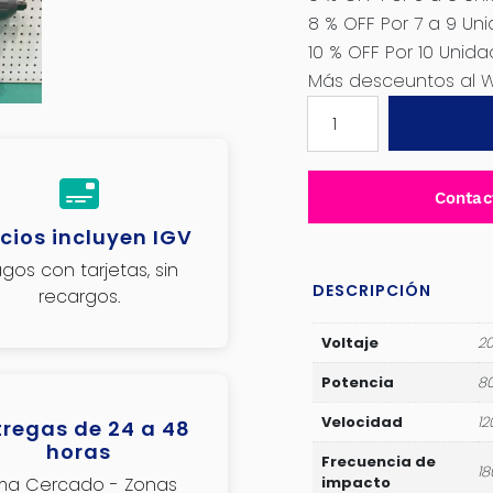
8 % OFF Por 7 a 9 Un
10 % OFF Por 10 Unida
Más desceuntos al 
LLAVE
DE
IMPACTO
800W
Contac
1288/1700N.M
cios incluyen IGV
3/4”
20V
gos con tarjetas, sin
BRUSHLESS
DESCRIPCIÓN
recargos.
M12-
M33
Voltaje
20
2X5.0AH
Potencia
8
DCA-
ADPB1288FK
Velocidad
12
tregas de 24 a 48
horas
cantidad
Frecuencia de
1
ima Cercado - Zonas
impacto