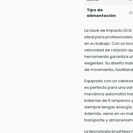
Tipo de
Ba
alimentación
La Llave de Impacto DCA 
ideal para profesionales
en su trabajo. Con un to
velocidad de rotación qu
herramienta garantiza u
exigentes. Su diseño ina
de movimiento, facilitan
Equipado con un cabezal
es perfecto para una var
mecánica automotriz hast
baterías de 5 amperios 
siempre tengas energía d
Además, viene en un malet
transporte y almacenami
La tecnología brushless n