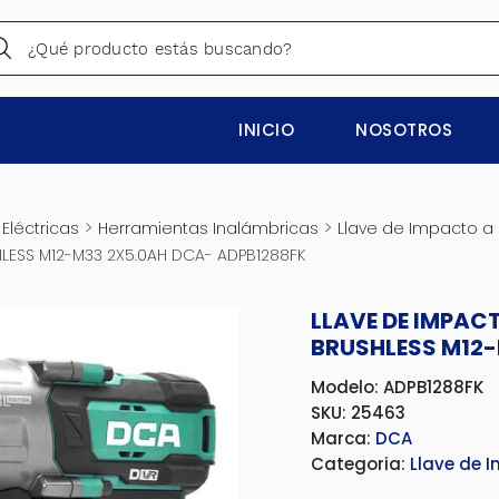
INICIO
NOSOTROS
>
>
Eléctricas
Herramientas Inalámbricas
Llave de Impacto a 
HLESS M12-M33 2X5.0AH DCA- ADPB1288FK
LLAVE DE IMPAC
BRUSHLESS M12-
Modelo: ADPB1288FK
SKU: 25463
Marca:
DCA
Categoria:
Llave de 