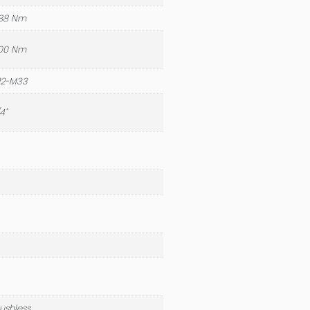
288 Nm
700 Nm
12-M33
4"
ushless