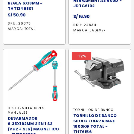
HERRAMIENTAS 600D -
REGLA 6X18MM -
JDTG6102
THT1346801
S/
50.90
S/
16.90
SKU: 26375
SKU: 24834
MARCA:
TOTAL
MARCA:
JADEVER
-12%
DESTORNILLADORES
TORNILLOS DE BANCO
MANUALES
TORNILLO DE BANCO
DESARMADOR
5PULG FUERZA MAX
6.35X192MM 2 EN 1 S2
1600KG TOTAL -
(PH2 + SL6) MAGNETICO
THT6156