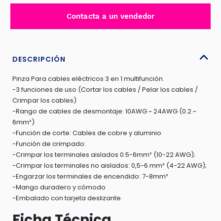
3
Contacta a un vendedor
EN
1
MULTIFUNCIÓN210XMM
D:0.5-
DESCRIPCIÓN
6MM
Pinza Para cables eléctricos 3 en 1 multifunción.
-
-3 funciones de uso (Cortar los cables / Pelar los cables /
THT15246
Crimpar los cables)
cantidad
-Rango de cables de desmontaje: 10AWG ~ 24AWG (0.2 ~
6mm²)
-Función de corte: Cables de cobre y aluminio
-Función de crimpado:
-Crimpar los terminales aislados 0.5-6mm² (10-22 AWG);
-Crimpar los terminales no aislados: 0,5-6 mm² (4-22 AWG);
-Engarzar los terminales de encendido: 7-8mm²
-Mango duradero y cómodo
-Embalado con tarjeta deslizante
Ficha Técnica