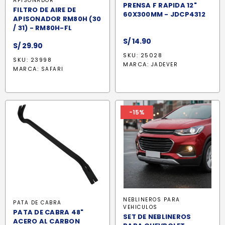
APISONADOR
PRENSA F RAPIDA 12"
FILTRO DE AIRE DE
60X300MM - JDCP4312
APISONADOR RM80H (30
/ 31) - RM80H-FL
S/
14.90
S/
29.90
SKU: 25028
SKU: 23998
MARCA:
JADEVER
MARCA:
SAFARI
-15%
NEBLINEROS PARA
PATA DE CABRA
VEHICULOS
PATA DE CABRA 48"
SET DE NEBLINEROS
ACERO AL CARBON