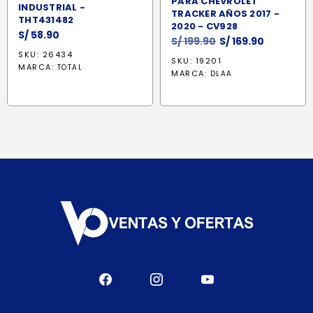
PARA CHEVROLET
INDUSTRIAL -
TRACKER AÑOS 2017 -
THT431482
2020 - CV928
S/
58.90
El
El
S/
199.90
S/
169.90
precio
precio
SKU: 26434
SKU: 19201
MARCA:
TOTAL
original
actual
MARCA:
DLAA
era:
es:
S/ 199.90.
S/ 169.90.