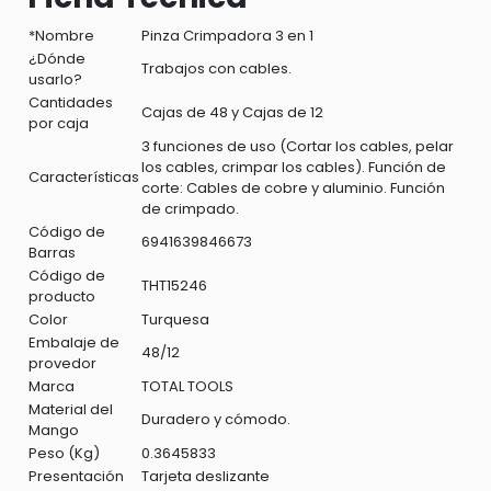
*Nombre
Pinza Crimpadora 3 en 1
¿Dónde
Trabajos con cables.
usarlo?
Cantidades
Cajas de 48 y Cajas de 12
por caja
3 funciones de uso (Cortar los cables, pelar
los cables, crimpar los cables). Función de
Características
corte: Cables de cobre y aluminio. Función
de crimpado.
Código de
6941639846673
Barras
Código de
THT15246
producto
Color
Turquesa
Embalaje de
48/12
provedor
Marca
TOTAL TOOLS
Material del
Duradero y cómodo.
Mango
Peso (Kg)
0.3645833
Presentación
Tarjeta deslizante