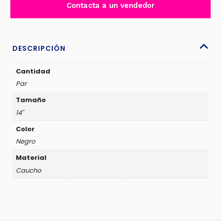
Contacta a un vendedor
-
F67008
14
cantidad
DESCRIPCIÓN
Cantidad
Par
Tamaño
14"
Color
Negro
Material
Caucho