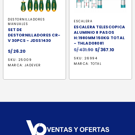
DESTORNILLADORES
ESCALERA
MANUALES
ESCALERA TELESCOPICA
SET DE
ALUMINIO 8 PASOS
DESTORNILLADORES CR-
H:1980MM 150KG TOTAL
V 30PCS - JDSS1430
- THLAD08081
El
El
S/
431.90
S/
367.10
S/
26.20
precio
precio
SKU: 26994
SKU: 25009
original
actual
MARCA:
TOTAL
MARCA:
JADEVER
era:
es:
S/ 431.90.
S/ 367.10.