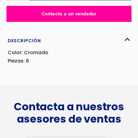
ESPEJO
PARA
Contacta a un vendedor
KIA
SORENTO
2016
-
DESCRIPCIÓN
AC-
Color: Cromado
C863
Piezas: 6
cantidad
Contacta a nuestros
asesores de ventas