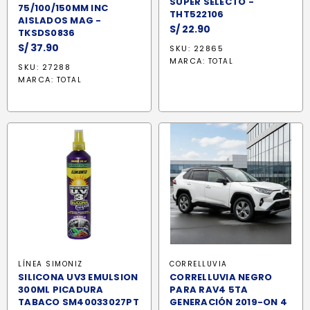
SUPER SELECTO -
75/100/150MM INC
THT522106
AISLADOS MAG -
S/
22.90
TKSDS0836
S/
37.90
SKU: 22865
MARCA:
TOTAL
SKU: 27288
MARCA:
TOTAL
LÍNEA SIMONIZ
CORRELLUVIA
SILICONA UV3 EMULSION
CORRELLUVIA NEGRO
300ML PICADURA
PARA RAV4 5TA
TABACO SM40033027PT
GENERACIÓN 2019-ON 4