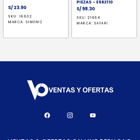
PIEZAS - E582110
S/
23.90
S/
98.30
SKU: 16632
SKU: 21654
MARCA:
SIMONIZ
MARCA:
SAFARI