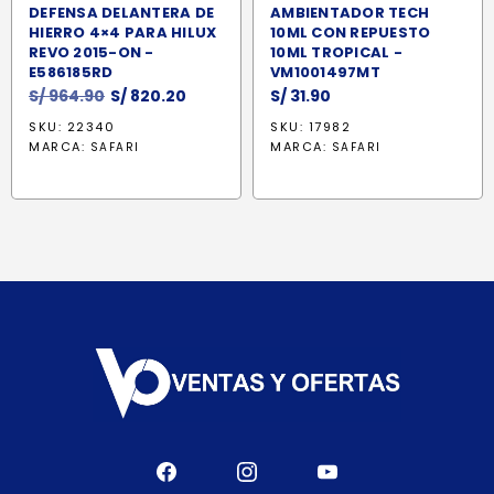
DEFENSA DELANTERA DE
AMBIENTADOR TECH
HIERRO 4×4 PARA HILUX
10ML CON REPUESTO
REVO 2015-ON -
10ML TROPICAL -
E586185RD
VM1001497MT
El
El
S/
964.90
S/
820.20
S/
31.90
precio
precio
SKU: 22340
SKU: 17982
original
actual
MARCA:
MARCA:
SAFARI
SAFARI
era:
es:
S/ 964.90.
S/ 820.20.