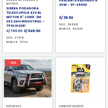
PARLANTE REDONDO 4''
SIERRA DE CADENA A
BATERÍA
20W - SF-25030
SIERRA PODADORA
TELESCOPICA 42V BL
MOTOR 8'' LONG: 2M
S/
36.90
2X2.0AH INDUSTRIAL -
SKU: 26698
TPSLI42281
MARCA:
SAFARI
El
El
S/
759.90
S/
645.90
precio
precio
SKU: 27918
original
actual
MARCA:
TOTAL
era:
es:
S/ 759.90.
S/ 645.90.
-15%
DEFENSAS
AMBIENTADORES