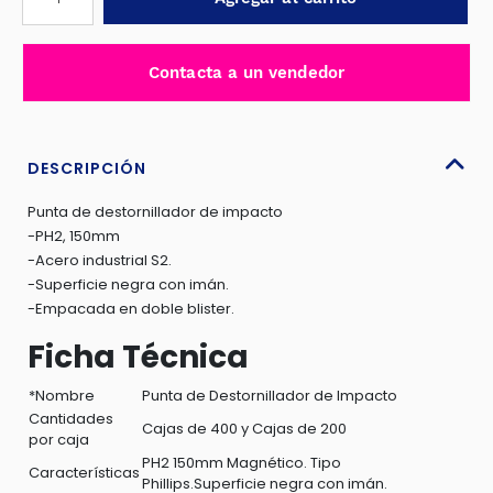
DE
IMPACTO
150MM
Contacta a un vendedor
PH2
S2
MAGNETICO
INDUSTRIAL
DESCRIPCIÓN
-
Punta de destornillador de impacto
TACIM71PH2150
-PH2, 150mm
cantidad
-Acero industrial S2.
-Superficie negra con imán.
-Empacada en doble blister.
Ficha Técnica
*Nombre
Punta de Destornillador de Impacto
Cantidades
Cajas de 400 y Cajas de 200
por caja
PH2 150mm Magnético. Tipo
Características
Phillips.Superficie negra con imán.