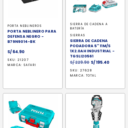
SIERRA DE CADENA A
PORTA NEBLINEROS
BATERÍA
PORTA NEBLINERO PARA
SIERRAS
DEFENSA NEGRO -
SIERRA DE CADENA
B79N9014-BK
PODADORA 5" 11M/S
1X2.0AH INDUSTRIAL -
S/
64.90
TGSLI20561
SKU: 21207
El
El
S/
229.90
S/
195.40
MARCA:
SAFARI
precio
precio
SKU: 27628
original
actual
MARCA:
TOTAL
era:
es:
S/ 229.90.
S/ 195.40