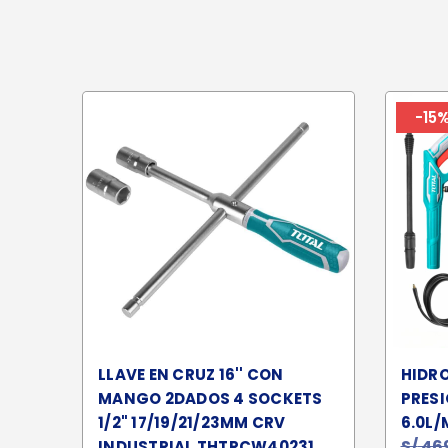
-15
LLAVE EN CRUZ 16'' CON
HIDR
MANGO 2DADOS 4 SOCKETS
PRESI
1/2" 17/19/21/23MM CRV
6.0L/
S/
46
INDUSTRIAL THTRCW40231