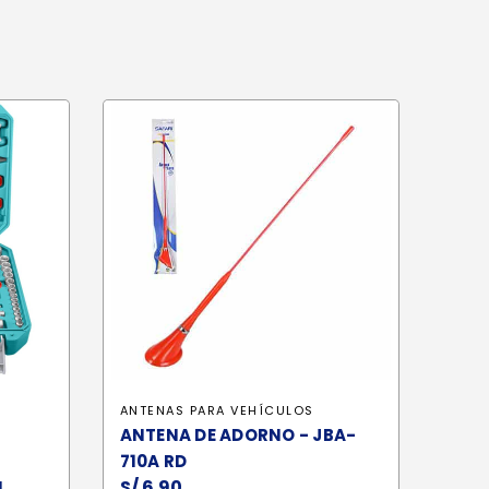
ANTENAS PARA VEHÍCULOS
ANTENA DE ADORNO - JBA-
710A RD
S/
6.90
N