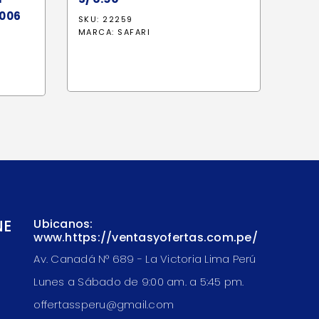
1006
SKU: 22259
MARCA:
SAFARI
cio
ual
76.50.
NE
Ubicanos:
www.https://ventasyofertas.com.pe/
Av. Canadá N° 689 - La Victoria Lima Perú
Lunes a Sábado de 9:00 am. a 5:45 pm.
offertassperu@gmail.com