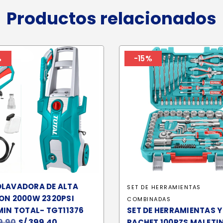
Productos relacionados
%
-15%
OLAVADORA DE ALTA
SET DE HERRAMIENTAS
ON 2000W 2320PSI
COMBINADAS
MIN TOTAL- TGT11376
SET DE HERRAMIENTAS Y
9.90
El
S/
399.40
El
RACHET 100PZS MALETI