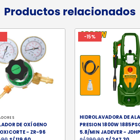
Productos relacionados
%
-15%
HIDROLAVADORA DE AL
ADORES
LADOR DE OXÍGENO
PRESION 1800W 1885PS
OXICORTE - ZR-96
5.8/MIN JADEVER - JDH
.90
El
S/
119.60
El
S/
290.90
El
S/
247.30
El