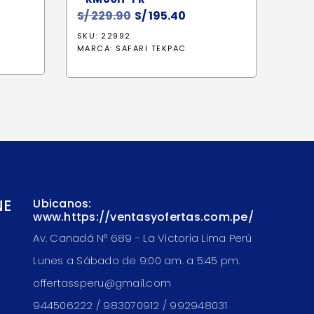
cio
S/
229.90
El
S/
195.40
El
ual
precio
precio
SKU: 22992
original
actual
MARCA:
SAFARI TEKPAC
47.30.
era:
es:
S/ 229.90.
S/ 195.40.
NE
Ubicanos:
www.https://ventasyofertas.com.pe/
Av. Canadá N° 689 - La Victoria Lima Perú
Lunes a Sábado de 9:00 am. a 5:45 pm.
offertassperu@gmail.com
944506222 / 983070912 / 992948031