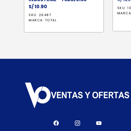
S/
10.90
SKU: 1
MARCA
SKU: 26487
MARCA:
TOTAL