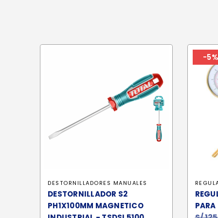
-5
DESTORNILLADORES MANUALES
REGUL
DESTORNILLADOR S2
REGU
PH1X100MM MAGNETICO
PARA 
S/
125
INDUSTRIAL - TSDSL5100