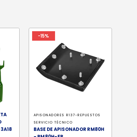
-15%
ATA
APISONADORES
R137-REPUESTOS
O
SERVICIO TÉCNICO
P3A18
BASE DE APISONADOR RM80H
- RM80H-FR