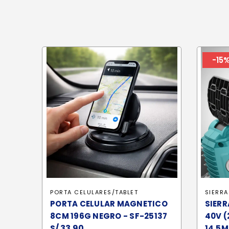
-15
PORTA CELULARES/TABLET
SIERRA
PORTA CELULAR MAGNETICO
SIERR
8CM 196G NEGRO - SF-25137
40V (
S/
33.90
14.5M