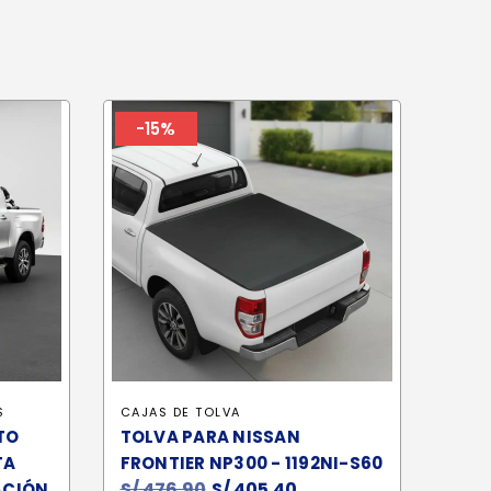
-15%
S
CAJAS DE TOLVA
TO
TOLVA PARA NISSAN
TA
FRONTIER NP300 - 1192NI-S60
S/
476.90
El
S/
405.40
El
ACIÓN