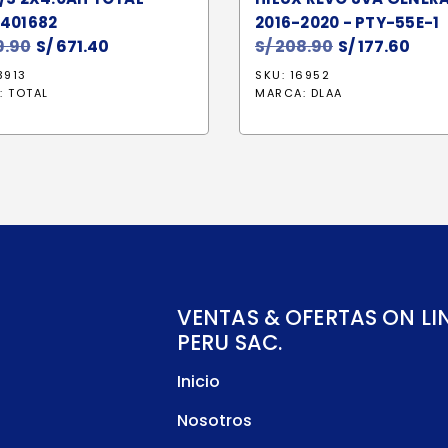
I401682
2016-2020 - PTY-55E-1
.90
El
S/
671.40
El
S/
208.90
El
S/
177.60
El
precio
precio
precio
prec
3913
SKU: 16952
original
actual
original
act
:
TOTAL
MARCA:
DLAA
era:
es:
era:
es:
S/ 789.90.
S/ 671.40.
S/ 208.90.
S/ 17
VENTAS & OFERTAS ON LI
PERU SAC.
Inicio
Nosotros