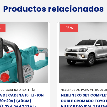
Productos relacionados
%
-15%
 DE CADENA A BATERÍA
NEBLINEROS PARA VEHICULO
A DE CADENA 16" LI-ION
NEBLINERO SET COMPLE
20+20V) (40CM)
DOBLE CROMADO TOYO
/S 2X4.0AH TOTAL-
HILUX REVO 8VA GENER