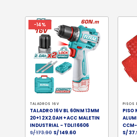
-14%
TALADROS 16V
PISOS 
TALADRO 16V BL 60NM 13MM
PISO 
20+1 2X2.0AH +ACC MALETIN
ALUMI
INDUSTRIAL - TDLI16606
CCM-
S/
173.90
El
S/
149.60
El
S/
37.