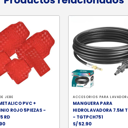
Productos relacionados
DE JEBE
ACCESORIOS PARA LAVADOR
METALICO PVC +
MANGUERA PARA
NIO ROJO 5PIEZAS -
HIDROLAVADORA 7.5M 
5 RD
- TGTPCH751
90
S/
52.90