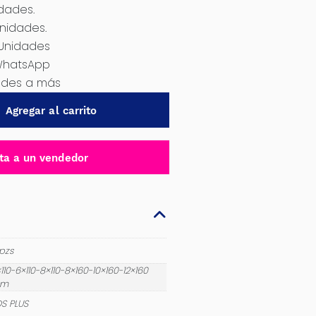
idades.
Unidades.
 Unidades
WhatsApp
dades a más
Agregar al carrito
ta a un vendedor
pzs
110-6×110-8×110-8×160-10×160-12×160
m
S PLUS