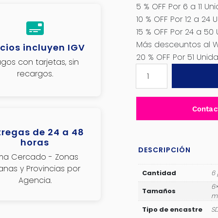
5 % OFF Por 6 a 11 Un
10 % OFF Por 12 a 24 
15 % OFF Por 24 a 50
Más desceuntos al 
cios incluyen IGV
20 % OFF Por 51 Uni
gos con tarjetas, sin
BROCA
recargos.
SET
6PCS
SDS
Contac
PLUS
JADEVER
tregas de 24 a 48
-
horas
JDHD6B06
DESCRIPCIÓN
ima Cercado - Zonas
cantidad
janas y Provincias por
Cantidad
6 
Agencia.
6×
Tamaños
m
Tipo de encastre
SD