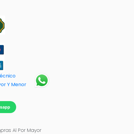
Técnico
yor Y Menor
tsapp
ras Al Por Mayor