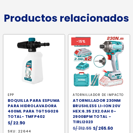
Productos relacionados
-15%
EPP
ATORNILLADOR DE IMPACTO
BOQUILLA PARA ESPUMA
ATORNILLADOR 230NM
PARA HIDROLAVADORA
BRUSHLESS LI-ION 20V
400ML PARA TGTSG026
HEX:6.35 2X2.0AH 0-
TOTAL- TMFP402
2900BPM TOTAL -
TIRLI2023
S/
22.90
El
El
S/
312.55
S/
265.60
SKU: 22644