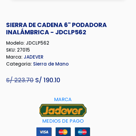
SIERRA DE CADENA 6" PODADORA
INALÁMBRICA - JDCLP562
Modelo: JDCLP562
SKU: 27015
Marca:
JADEVER
Categoria:
Sierra de Mano
S/
223.70
El
S/
190.10
El
precio
precio
original
actual
MARCA
era:
es:
S/ 223.70.
S/ 190.10.
MEDIOS DE PAGO