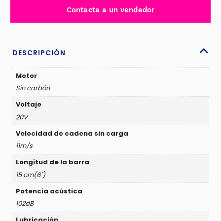
6"
Contacta a un vendedor
PODADORA
INALÁMBRICA
-
JDCLP562
DESCRIPCIÓN
cantidad
Motor
Sin carbón
Voltaje
20V
Velocidad de cadena sin carga
11m/s
Longitud de la barra
15 cm(6")
Potencia acústica
102dB
Lubricación