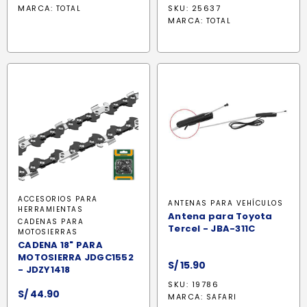
precio
precio
MARCA:
SKU: 25637
TOTAL
original
actual
MARCA:
TOTAL
era:
es:
S/ 312.55.
S/ 265.60
ACCESORIOS PARA
ANTENAS PARA VEHÍCULOS
HERRAMIENTAS
Antena para Toyota
CADENAS PARA
Tercel - JBA-311C
MOTOSIERRAS
CADENA 18" PARA
MOTOSIERRA JDGC1552
S/
15.90
- JDZY1418
SKU: 19786
S/
44.90
MARCA:
SAFARI