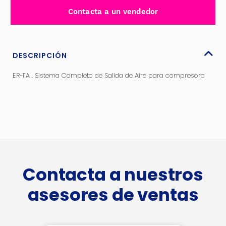
SALIDA
Contacta a un vendedor
DE
AIRE
PARA
COMPRESOR
DESCRIPCIÓN
-
ER-11A . Sistema Completo de Salida de Aire para compresora
ER-
11AA
-
cantidad
Contacta a nuestros
asesores de ventas