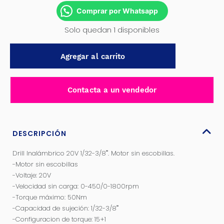
Comprar por Whatsapp
Solo quedan 1 disponibles
TALADRO
Agregar al carrito
50NM
BRUSHLESS
LI-
Contacta a un vendedor
ION
20V
1800RPM
0.8-
DESCRIPCIÓN
10MM
Drill Inalámbrico 20V 1/32-3/8''''. Motor sin escobillas.
15+1
-Motor sin escobillas
2X2.0AH
-Voltaje: 20V
INDUSTRIAL
-Velocidad sin carga: 0-450/0-1800rpm
TOTAL-
-Torque máximo: 50Nm
TDLI20508
-Capacidad de sujeción: 1/32-3/8''''
cantidad
-Configuracion de torque: 15+1