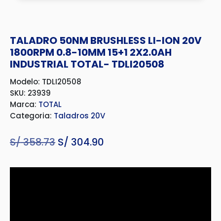
TALADRO 50NM BRUSHLESS LI-ION 20V
1800RPM 0.8-10MM 15+1 2X2.0AH
INDUSTRIAL TOTAL- TDLI20508
Modelo: TDLI20508
SKU: 23939
Marca:
TOTAL
Categoria:
Taladros 20V
S/
358.73
El
S/
304.90
El
precio
precio
original
actual
era:
es:
S/ 358.73.
S/ 304.90.