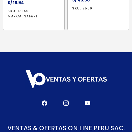
S/
49.30
S/
15.94
SKU: 2589
SKU: 13145
MARCA:
SAFARI
VENTAS & OFERTAS ON LINE PERU SAC.