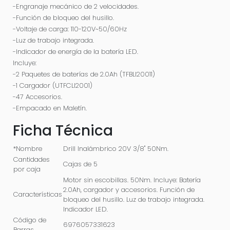
-Engranaje mecánico de 2 velocidades.
-Función de bloqueo del husillo.
-Voltaje de carga: 110-120V~50/60Hz
-Luz de trabajo integrada.
-Indicador de energía de la batería LED.
Incluye:
-2 Paquetes de baterías de 2.0Ah (TFBLI20011)
-1 Cargador (UTFCLI2001)
-47 Accesorios.
-Empacado en Maletín.
Ficha Técnica
*Nombre
Drill Inalámbrico 20V 3/8'' 50Nm.
Cantidades
Cajas de 5
por caja
Motor sin escobillas. 50Nm. Incluye: Batería
2.0Ah, cargador y accesorios. Función de
Características
bloqueo del husillo. Luz de trabajo integrada.
Indicador LED.
Código de
6976057331623
Barras