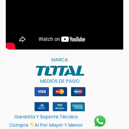
MARCA
MEDIOS DE PAGO
Garantía Y Soporte Técnico
Compra
Al Por M
ayor Y Menor