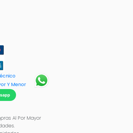
Técnico
yor Y Menor
tsapp
ras Al Por Mayor
idades.