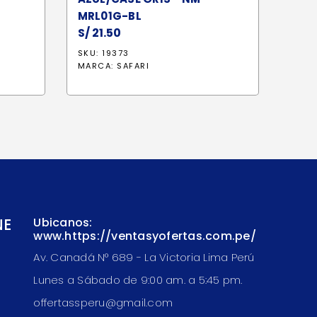
MRL01G-BL
S/
21.50
io
SKU: 19373
al
MARCA:
SAFARI
6.30.
NE
Ubicanos:
www.https://ventasyofertas.com.pe/
Av. Canadá N° 689 - La Victoria Lima Perú
Lunes a Sábado de 9:00 am. a 5:45 pm.
offertassperu@gmail.com