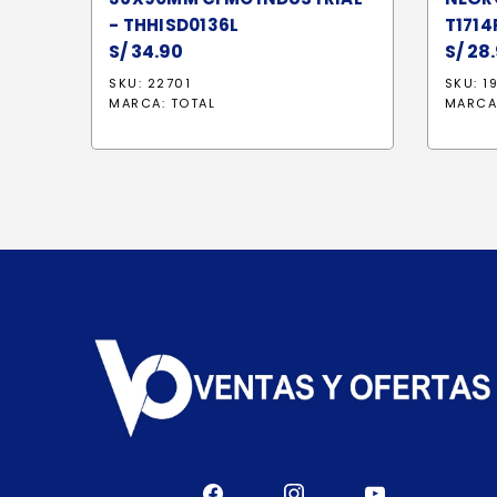
- THHISD0136L
T1714
S/
34.90
S/
28.
SKU: 22701
SKU: 1
MARCA:
TOTAL
MARCA