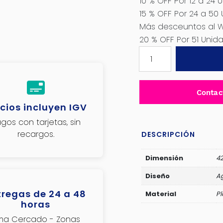
10 % OFF Por 12 a 24 
15 % OFF Por 24 a 50
Más desceuntos al 
20 % OFF Por 51 Uni
TAPASOL
CORREDIZO
42CMX1.3M.AGUILA
-
Contac
SF-
cios incluyen IGV
L9
gos con tarjetas, sin
cantidad
recargos.
DESCRIPCIÓN
Dimensión
4
Diseño
Ag
tregas de 24 a 48
Material
Pl
horas
ima Cercado - Zonas