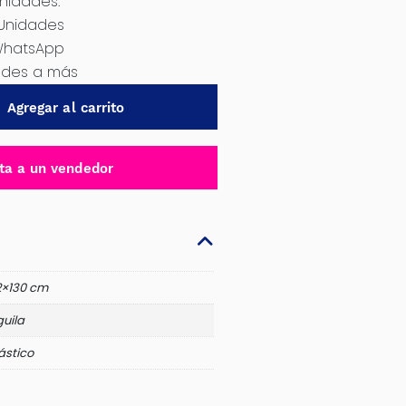
Unidades.
 Unidades
WhatsApp
dades a más
Agregar al carrito
ta a un vendedor
2×130 cm
uila
ástico