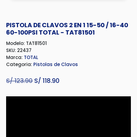
PISTOLA DE CLAVOS 2 EN 1 15-50 / 16-40
60-100PSI TOTAL - TAT81501
Modelo: TAT81501
SKU: 22437
Marca:
TOTAL
Categoria:
Pistolas de Clavos
S/
123.90
El
S/
118.90
El
precio
precio
original
actual
era:
es:
S/ 123.90.
S/ 118.90.