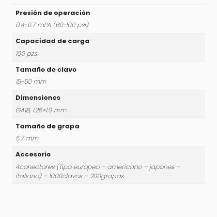
40
Presión de operación
60-
0.4-0.7 mPA (60-100 psi)
100PSI
TOTAL
Capacidad de carga
-
100 pzs
TAT81501
Tamaño de clavo
cantidad
15-50 mm
Dimensiones
GA18, 1.25×1.0 mm
Tamaño de grapa
5.7 mm
Accesorio
4conectores (Tipo europeo – americano – japones –
italiano) – 1000clavos – 200grapas