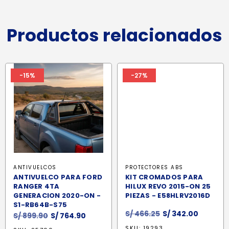
Productos relacionados
-15%
-27%
ANTIVUELCOS
PROTECTORES ABS
ANTIVUELCO PARA FORD
KIT CROMADOS PARA
RANGER 4TA
HILUX REVO 2015-ON 25
GENERACION 2020-ON -
PIEZAS - E58HLRV2016D
S1-RB64B-S75
El
El
S/
466.25
S/
342.00
El
El
S/
899.90
S/
764.90
precio
precio
precio
precio
SKU: 19293