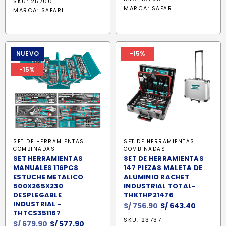
SKU: 25700
original
actual
original
actual
MARCA:
SAFARI
MARCA:
SAFARI
era:
es:
era:
es:
S/ 466.25.
S/ 342.0
S/ 899.90.
S/ 764.90.
NUEVO
-15%
-15%
SET DE HERRAMIENTAS
SET DE HERRAMIENTAS
COMBINADAS
COMBINADAS
SET HERRAMIENTAS
SET DE HERRAMIENTAS
MANUALES 116PCS
147 PIEZAS MALETA DE
ESTUCHE METALICO
ALUMINIO RACHET
500X265X230
INDUSTRIAL TOTAL-
DESPLEGABLE
THKTHP21476
INDUSTRIAL -
El
El
S/
756.90
S/
643.40
THTCS351167
precio
precio
SKU: 23737
El
El
S/
679.90
S/
577.90