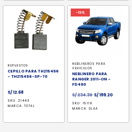
-15%
NEBLINEROS PARA
REPUESTOS
VEHICULOS
CEPILLO PARA TH215456
NEBLINERO PARA
- TH215456-SP-70
RANGER 2011-ON -
FD490
S/
12.68
El
El
S/
234.30
S/
199.20
precio
precio
SKU: 21443
SKU: 15119
MARCA:
TOTAL
original
actual
MARCA:
DLAA
era:
es:
S/ 234.30.
S/ 199.20